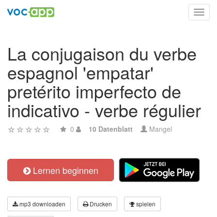
Toggl
navig
La conjugaison du verbe
espagnol 'empatar'
pretérito imperfecto de
indicativo - verbe régulier
0
10 Datenblatt
Mangel
Lernen beginnen
mp3 downloaden
Drucken
spielen