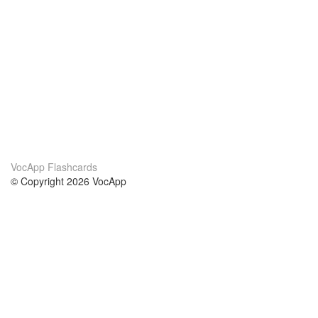
VocApp Flashcards
© Copyright 2026 VocApp
02-798 Mielczarskiego 8/58
Warsaw, Poland (EU)