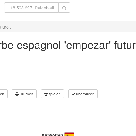
uro ...
be espagnol 'empezar' futur
en
Drucken
spielen
überprüfen
Antworten