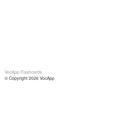
VocApp Flashcards
© Copyright 2026 VocApp
02-798 Mielczarskiego 8/58
Warsaw, Poland (EU)