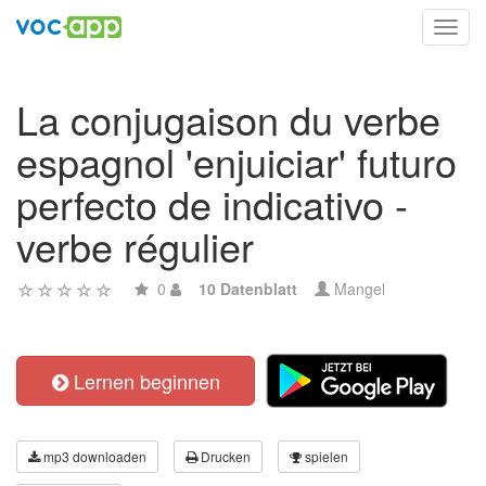
Toggl
navig
La conjugaison du verbe
espagnol 'enjuiciar' futuro
perfecto de indicativo -
verbe régulier
0
10 Datenblatt
Mangel
Lernen beginnen
mp3 downloaden
Drucken
spielen