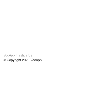
VocApp Flashcards
© Copyright 2026 VocApp
02-798 Mielczarskiego 8/58
Warsaw, Poland (EU)