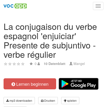
Toggl
navig
La conjugaison du verbe
espagnol 'enjuiciar'
Presente de subjuntivo -
verbe régulier
0
10 Datenblatt
Mangel
Lernen beginnen
mp3 downloaden
Drucken
spielen