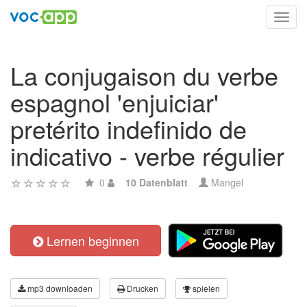
Toggl
navig
La conjugaison du verbe
espagnol 'enjuiciar'
pretérito indefinido de
indicativo - verbe régulier
0
10 Datenblatt
Mangel
Lernen beginnen
mp3 downloaden
Drucken
spielen