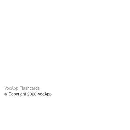
VocApp Flashcards
© Copyright 2026 VocApp
02-798 Mielczarskiego 8/58
Warsaw, Poland (EU)