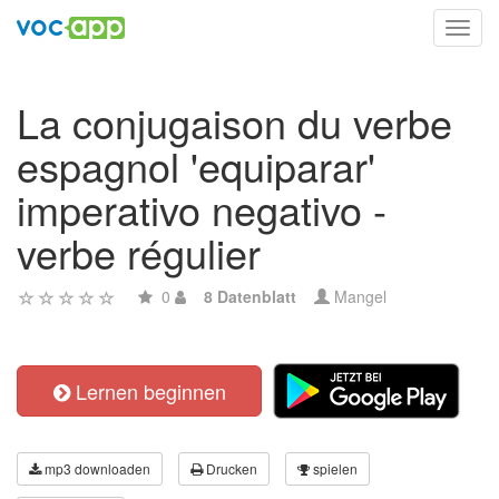
Toggl
navig
La conjugaison du verbe
espagnol 'equiparar'
imperativo negativo -
verbe régulier
0
8 Datenblatt
Mangel
Lernen beginnen
mp3 downloaden
Drucken
spielen