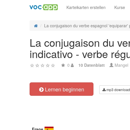
Karteikarten erstellen
Kurse
La conjugaison du verbe espagnol 'equiparar' p
La conjugaison du ver
indicativo - verbe régu
0
10 Datenblatt
Mangel
Lernen beginnen
mp3 download
Frage