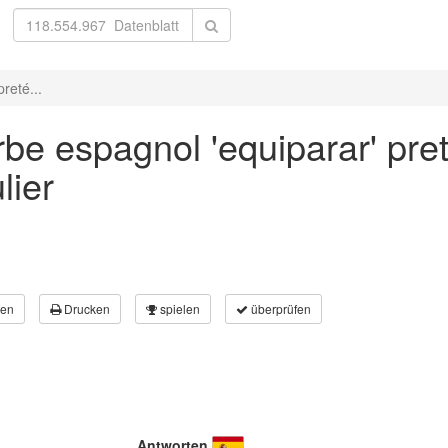
reté...
be espagnol 'equiparar' preté
lier
en
Drucken
spielen
überprüfen
Antworten