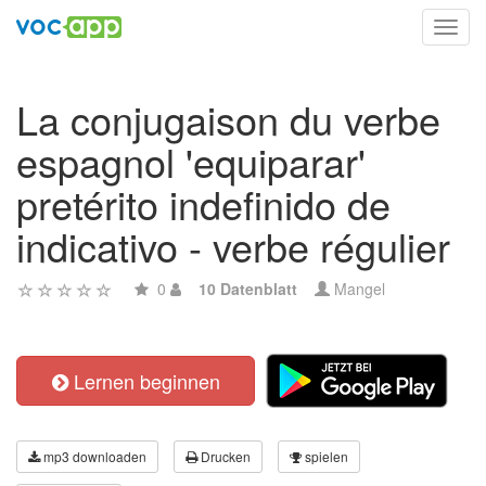
Toggl
navig
La conjugaison du verbe
espagnol 'equiparar'
pretérito indefinido de
indicativo - verbe régulier
0
10 Datenblatt
Mangel
Lernen beginnen
mp3 downloaden
Drucken
spielen