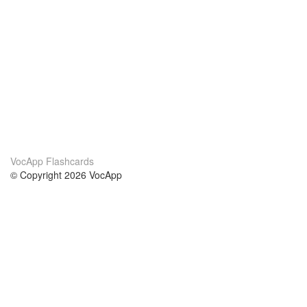
VocApp Flashcards
© Copyright 2026 VocApp
02-798 Mielczarskiego 8/58
Warsaw, Poland (EU)