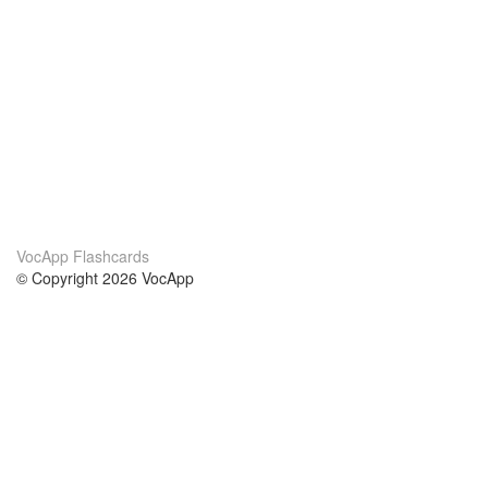
VocApp Flashcards
© Copyright 2026 VocApp
02-798 Mielczarskiego 8/58
Warsaw, Poland (EU)