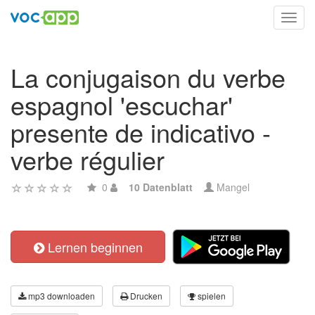
Toggl
navig
La conjugaison du verbe
espagnol 'escuchar'
presente de indicativo -
verbe régulier
0
10 Datenblatt
Mangel
Lernen beginnen
mp3 downloaden
Drucken
spielen