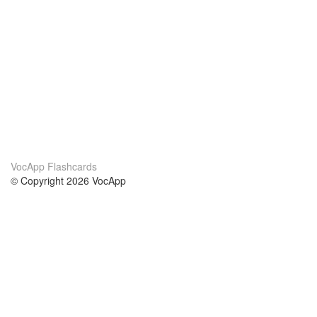
VocApp Flashcards
© Copyright 2026 VocApp
02-798 Mielczarskiego 8/58
Warsaw, Poland (EU)