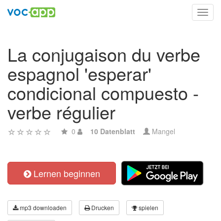
Toggl
navig
La conjugaison du verbe
espagnol 'esperar'
condicional compuesto -
verbe régulier
0
10 Datenblatt
Mangel
Lernen beginnen
mp3 downloaden
Drucken
spielen