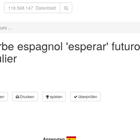
uro ...
be espagnol 'esperar' futuro
lier
en
Drucken
spielen
überprüfen
Antworten