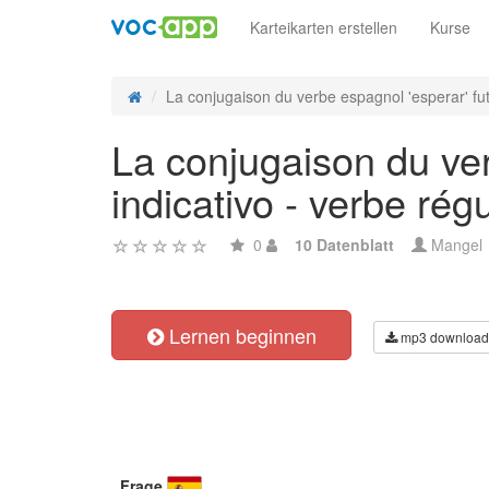
Karteikarten erstellen
Kurse
La conjugaison du verbe espagnol 'esperar' fut
La conjugaison du ver
indicativo - verbe régu
0
10 Datenblatt
Mangel
Lernen beginnen
mp3 download
Frage