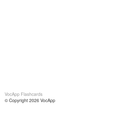
VocApp Flashcards
© Copyright 2026 VocApp
02-798 Mielczarskiego 8/58
Warsaw, Poland (EU)