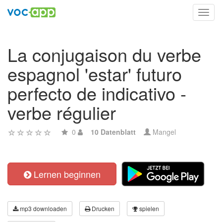
Toggl
navig
La conjugaison du verbe
espagnol 'estar' futuro
perfecto de indicativo -
verbe régulier
0
10 Datenblatt
Mangel
Lernen beginnen
mp3 downloaden
Drucken
spielen