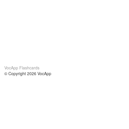
VocApp Flashcards
© Copyright 2026 VocApp
02-798 Mielczarskiego 8/58
Warsaw, Poland (EU)