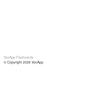
VocApp Flashcards
© Copyright 2026 VocApp
02-798 Mielczarskiego 8/58
Warsaw, Poland (EU)