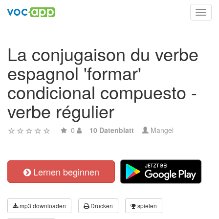
Toggl
navig
La conjugaison du verbe
espagnol 'formar'
condicional compuesto -
verbe régulier
0
10 Datenblatt
Mangel
Lernen beginnen
mp3 downloaden
Drucken
spielen