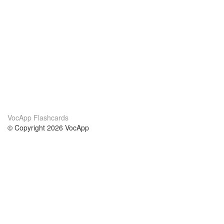
VocApp Flashcards
© Copyright 2026 VocApp
02-798 Mielczarskiego 8/58
Warsaw, Poland (EU)