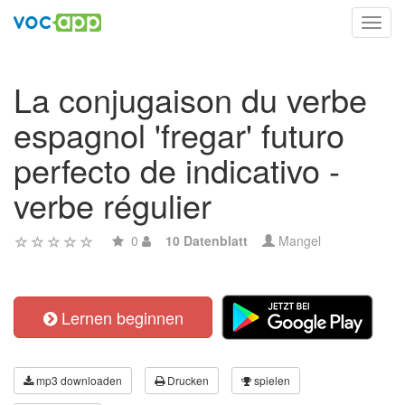
Toggl
navig
La conjugaison du verbe
espagnol 'fregar' futuro
perfecto de indicativo -
verbe régulier
0
10 Datenblatt
Mangel
Lernen beginnen
mp3 downloaden
Drucken
spielen