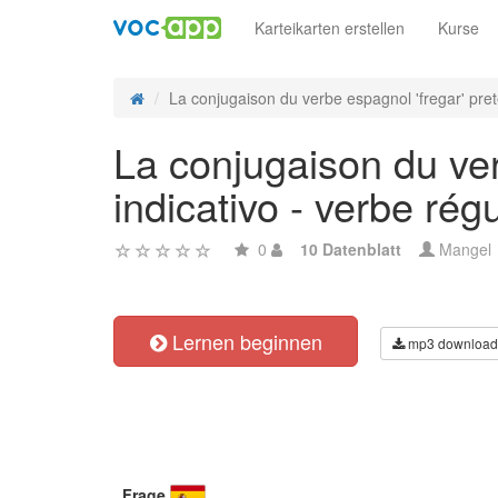
Karteikarten erstellen
Kurse
La conjugaison du verbe espagnol 'fregar' preté
La conjugaison du ver
indicativo - verbe régu
0
10 Datenblatt
Mangel
Lernen beginnen
mp3 download
Frage