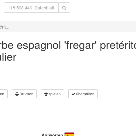
rit...
be espagnol 'fregar' pretérit
lier
en
Drucken
spielen
überprüfen
Antworten