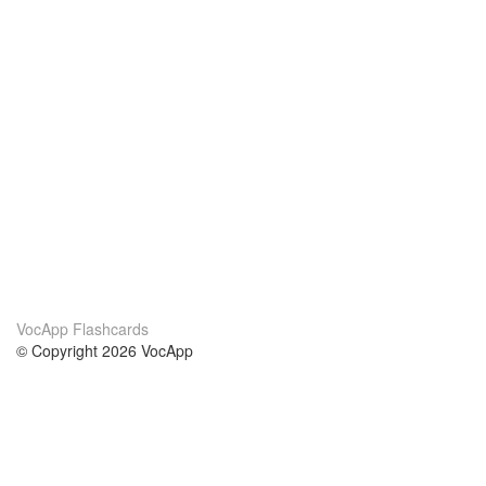
VocApp Flashcards
© Copyright 2026 VocApp
02-798 Mielczarskiego 8/58
Warsaw, Poland (EU)