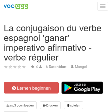
Toggl
navig
La conjugaison du verbe
espagnol 'ganar'
imperativo afirmativo -
verbe régulier
0
8 Datenblatt
Mangel
Lernen beginnen
mp3 downloaden
Drucken
spielen