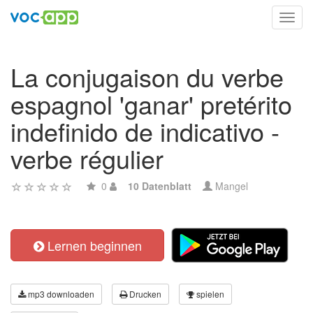
Toggl
navig
La conjugaison du verbe
espagnol 'ganar' pretérito
indefinido de indicativo -
verbe régulier
0
10 Datenblatt
Mangel
Lernen beginnen
mp3 downloaden
Drucken
spielen