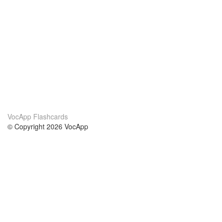
VocApp Flashcards
© Copyright 2026 VocApp
02-798 Mielczarskiego 8/58
Warsaw, Poland (EU)