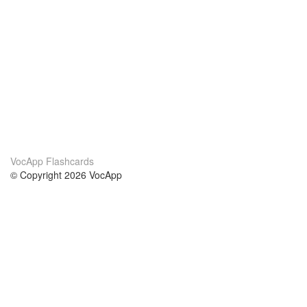
VocApp Flashcards
© Copyright 2026 VocApp
02-798 Mielczarskiego 8/58
Warsaw, Poland (EU)