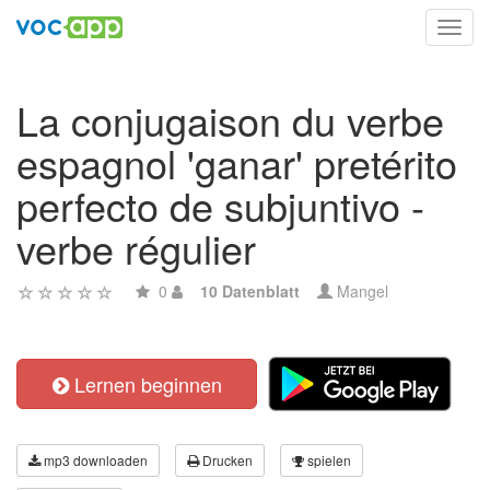
Toggl
navig
La conjugaison du verbe
espagnol 'ganar' pretérito
perfecto de subjuntivo -
verbe régulier
0
10 Datenblatt
Mangel
Lernen beginnen
mp3 downloaden
Drucken
spielen