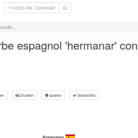
ondic...
rbe espagnol 'hermanar' con
en
Drucken
spielen
überprüfen
Antworten