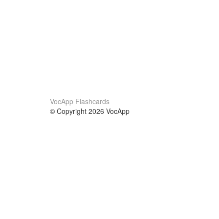
VocApp Flashcards
© Copyright 2026 VocApp
02-798 Mielczarskiego 8/58
Warsaw, Poland (EU)