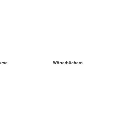
urse
Wörterbüchern
e Wissenschaft Englisch
e Wissenschaft Spanisch
e Wissenschaft Französisch
e Wissenschaft Russisch
e Wissenschaft Norwegisch
e Wissenschaft Schwedisch