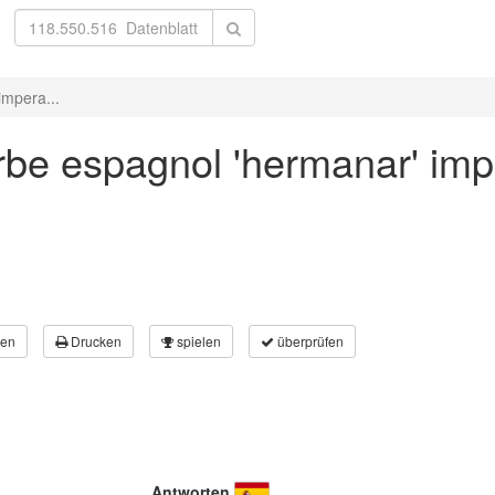
impera...
be espagnol 'hermanar' impe
en
Drucken
spielen
überprüfen
Antworten