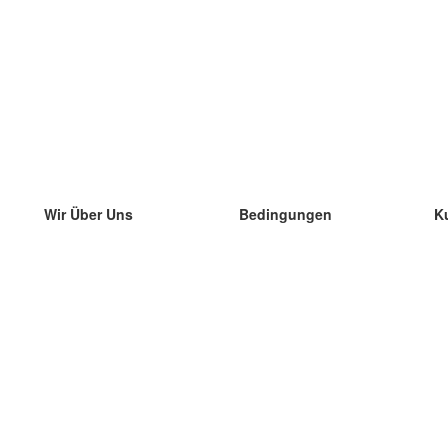
Wir Über Uns
Bedingungen
K
unser Team
100% Garantie
di
Blog
Datenschutzrichtlinie
di
Vorschriften
di
In Kontakt Treten
BIPR
di
kontaktieren
di
Mehr
di
Hilfe
neue Download
Häufig gestellte Fragen
einige Blogs
Katalog