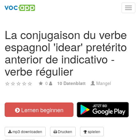
Toggl
navig
La conjugaison du verbe
espagnol 'idear' pretérito
anterior de indicativo -
verbe régulier
0
10 Datenblatt
Mangel
Lernen beginnen
mp3 downloaden
Drucken
spielen