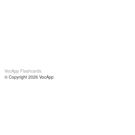
VocApp Flashcards
© Copyright 2026 VocApp
02-798 Mielczarskiego 8/58
Warsaw, Poland (EU)