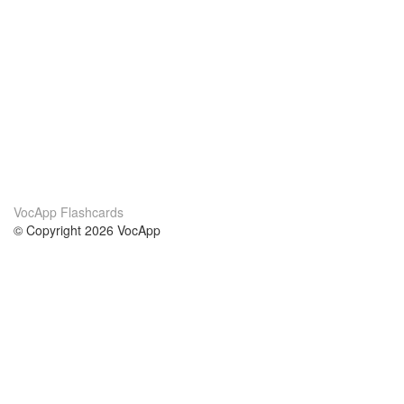
VocApp Flashcards
© Copyright 2026 VocApp
02-798 Mielczarskiego 8/58
Warsaw, Poland (EU)