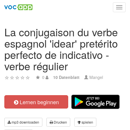
Toggl
navig
La conjugaison du verbe
espagnol 'idear' pretérito
perfecto de indicativo -
verbe régulier
0
10 Datenblatt
Mangel
Lernen beginnen
mp3 downloaden
Drucken
spielen