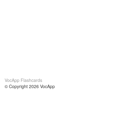
VocApp Flashcards
© Copyright 2026 VocApp
02-798 Mielczarskiego 8/58
Warsaw, Poland (EU)