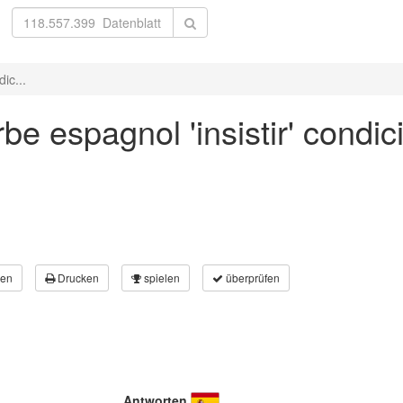
ic...
be espagnol 'insistir' condi
en
Drucken
spielen
überprüfen
Antworten