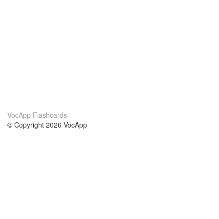
VocApp Flashcards
© Copyright 2026 VocApp
02-798 Mielczarskiego 8/58
Warsaw, Poland (EU)