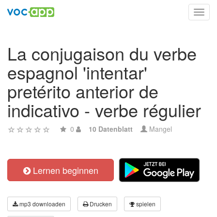
Toggl
navig
La conjugaison du verbe
espagnol 'intentar'
pretérito anterior de
indicativo - verbe régulier
0
10 Datenblatt
Mangel
Lernen beginnen
mp3 downloaden
Drucken
spielen