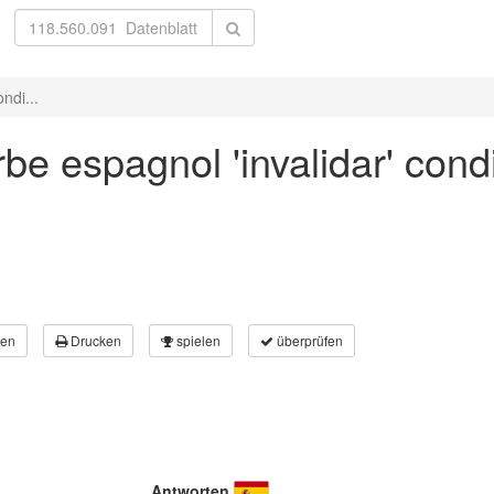
ndi...
be espagnol 'invalidar' cond
en
Drucken
spielen
überprüfen
Antworten