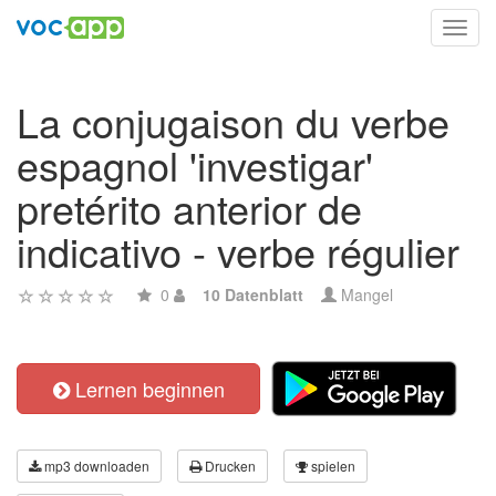
Toggl
navig
La conjugaison du verbe
espagnol 'investigar'
pretérito anterior de
indicativo - verbe régulier
0
10 Datenblatt
Mangel
Lernen beginnen
mp3 downloaden
Drucken
spielen