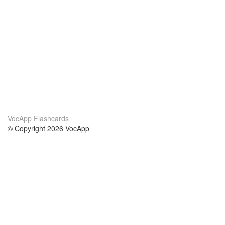
VocApp Flashcards
© Copyright 2026 VocApp
02-798 Mielczarskiego 8/58
Warsaw, Poland (EU)