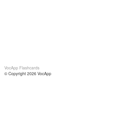
VocApp Flashcards
© Copyright 2026 VocApp
02-798 Mielczarskiego 8/58
Warsaw, Poland (EU)