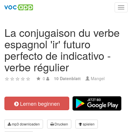
Toggl
navig
La conjugaison du verbe
espagnol 'ir' futuro
perfecto de indicativo -
verbe régulier
0
10 Datenblatt
Mangel
Lernen beginnen
mp3 downloaden
Drucken
spielen