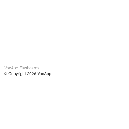
VocApp Flashcards
© Copyright 2026 VocApp
02-798 Mielczarskiego 8/58
Warsaw, Poland (EU)