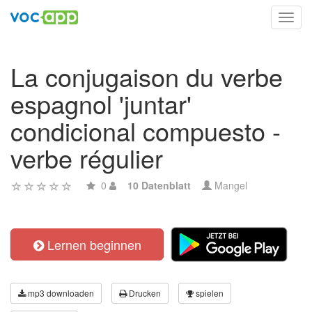
Toggl
navig
La conjugaison du verbe
espagnol 'juntar'
condicional compuesto -
verbe régulier
0
10 Datenblatt
Mangel
Lernen beginnen
mp3 downloaden
Drucken
spielen