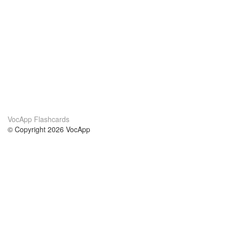
VocApp Flashcards
© Copyright 2026 VocApp
02-798 Mielczarskiego 8/58
Warsaw, Poland (EU)