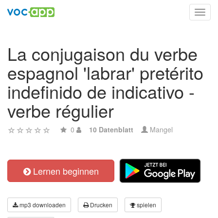
Toggl
navig
La conjugaison du verbe
espagnol 'labrar' pretérito
indefinido de indicativo -
verbe régulier
0
10 Datenblatt
Mangel
Lernen beginnen
mp3 downloaden
Drucken
spielen