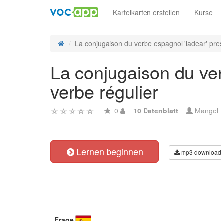
Karteikarten erstellen
Kurse
La conjugaison du verbe espagnol 'ladear' pres
La conjugaison du ver
verbe régulier
0
10 Datenblatt
Mangel
Lernen beginnen
mp3 download
Frage