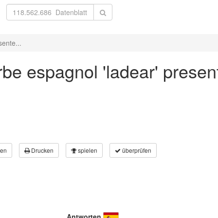
ente...
be espagnol 'ladear' present
en
Drucken
spielen
überprüfen
Antworten