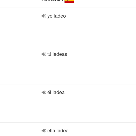
yo ladeo
tú ladeas
él ladea
ella ladea