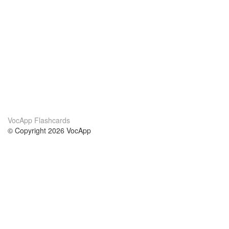
VocApp Flashcards
© Copyright 2026 VocApp
02-798 Mielczarskiego 8/58
Warsaw, Poland (EU)