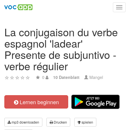
Toggl
navig
La conjugaison du verbe
espagnol 'ladear'
Presente de subjuntivo -
verbe régulier
0
10 Datenblatt
Mangel
Lernen beginnen
mp3 downloaden
Drucken
spielen