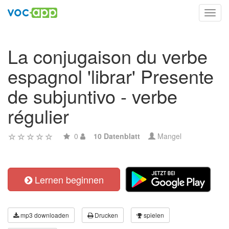
Toggl
navig
La conjugaison du verbe
espagnol 'librar' Presente
de subjuntivo - verbe
régulier
0
10 Datenblatt
Mangel
Lernen beginnen
mp3 downloaden
Drucken
spielen