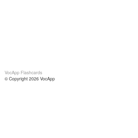
VocApp Flashcards
© Copyright 2026 VocApp
02-798 Mielczarskiego 8/58
Warsaw, Poland (EU)