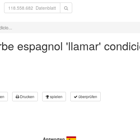
icio...
be espagnol 'llamar' condic
en
Drucken
spielen
überprüfen
Antworten