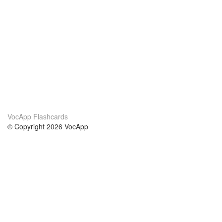
VocApp Flashcards
© Copyright 2026 VocApp
02-798 Mielczarskiego 8/58
Warsaw, Poland (EU)