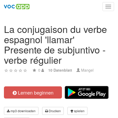
Toggl
navig
La conjugaison du verbe
espagnol 'llamar'
Presente de subjuntivo -
verbe régulier
0
10 Datenblatt
Mangel
Lernen beginnen
mp3 downloaden
Drucken
spielen