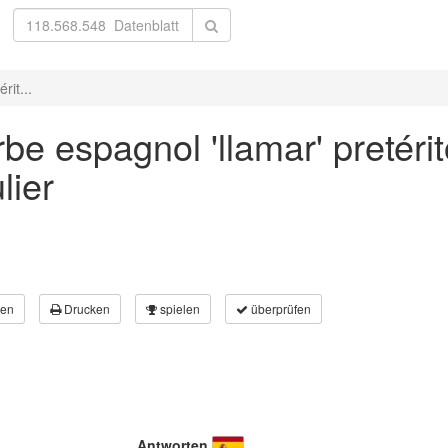
rit...
be espagnol 'llamar' pretérit
lier
en
Drucken
spielen
überprüfen
Antworten