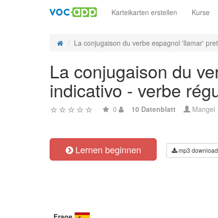
Karteikarten erstellen
Kurse
La conjugaison du verbe espagnol 'llamar' preté
La conjugaison du ver
indicativo - verbe régu
0
10 Datenblatt
Mangel
Lernen beginnen
mp3 download
Frage