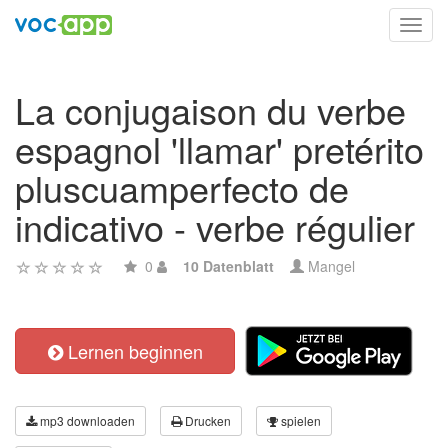
Toggl
navig
La conjugaison du verbe
espagnol 'llamar' pretérito
pluscuamperfecto de
indicativo - verbe régulier
0
10 Datenblatt
Mangel
Lernen beginnen
mp3 downloaden
Drucken
spielen