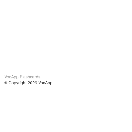
VocApp Flashcards
© Copyright 2026 VocApp
02-798 Mielczarskiego 8/58
Warsaw, Poland (EU)