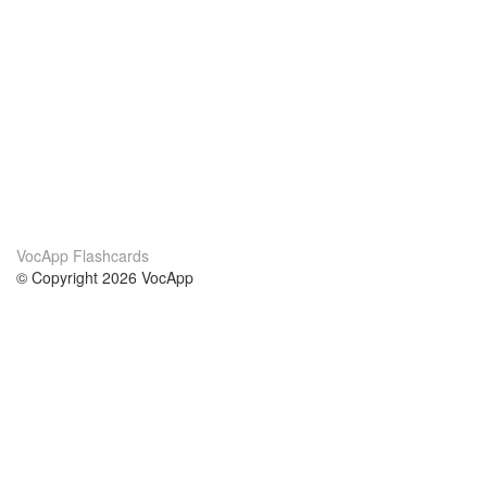
VocApp Flashcards
© Copyright 2026 VocApp
02-798 Mielczarskiego 8/58
Warsaw, Poland (EU)