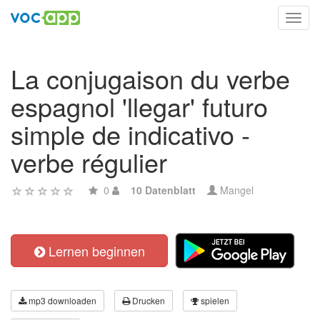
Toggl
navig
La conjugaison du verbe
espagnol 'llegar' futuro
simple de indicativo -
verbe régulier
0
10 Datenblatt
Mangel
Lernen beginnen
mp3 downloaden
Drucken
spielen