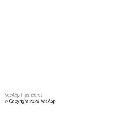
VocApp Flashcards
© Copyright 2026 VocApp
02-798 Mielczarskiego 8/58
Warsaw, Poland (EU)