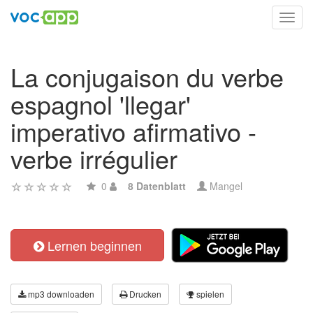
Toggl
navig
La conjugaison du verbe
espagnol 'llegar'
imperativo afirmativo -
verbe irrégulier
0
8 Datenblatt
Mangel
Lernen beginnen
mp3 downloaden
Drucken
spielen