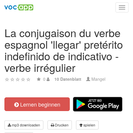
Toggl
navig
La conjugaison du verbe
espagnol 'llegar' pretérito
indefinido de indicativo -
verbe irrégulier
0
10 Datenblatt
Mangel
Lernen beginnen
mp3 downloaden
Drucken
spielen