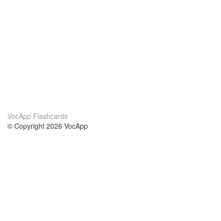
VocApp Flashcards
© Copyright 2026 VocApp
02-798 Mielczarskiego 8/58
Warsaw, Poland (EU)