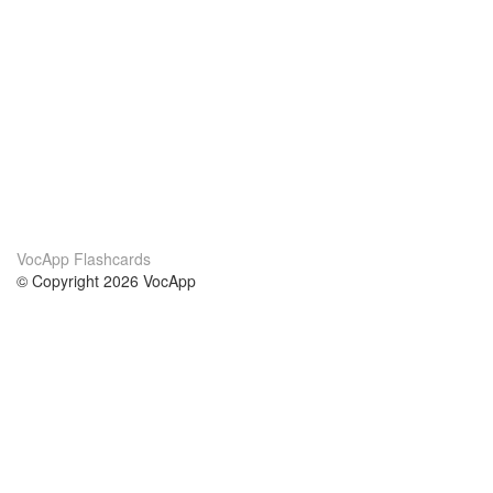
VocApp Flashcards
© Copyright 2026 VocApp
02-798 Mielczarskiego 8/58
Warsaw, Poland (EU)