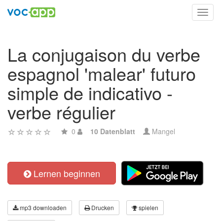
Toggl
navig
La conjugaison du verbe
espagnol 'malear' futuro
simple de indicativo -
verbe régulier
0
10 Datenblatt
Mangel
Lernen beginnen
mp3 downloaden
Drucken
spielen