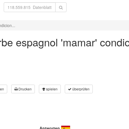
dicion...
rbe espagnol 'mamar' condici
en
Drucken
spielen
überprüfen
Antworten