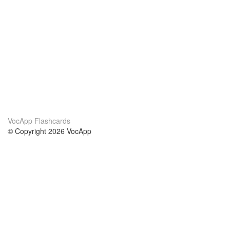
VocApp Flashcards
© Copyright 2026 VocApp
02-798 Mielczarskiego 8/58
Warsaw, Poland (EU)