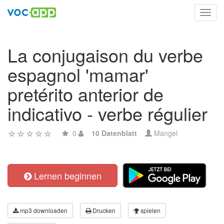
Toggl
navig
La conjugaison du verbe
espagnol 'mamar'
pretérito anterior de
indicativo - verbe régulier
0
10 Datenblatt
Mangel
Lernen beginnen
mp3 downloaden
Drucken
spielen