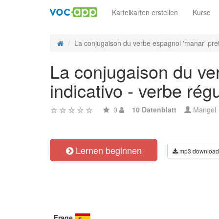
Karteikarten erstellen
Kurse
La conjugaison du verbe espagnol 'manar' preté
La conjugaison du ver
indicativo - verbe régu
0
10 Datenblatt
Mangel
Lernen beginnen
mp3 download
Frage