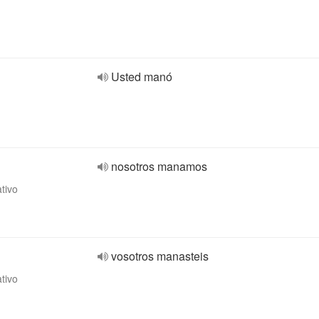
Usted manó
nosotros manamos
ativo
vosotros manasteis
ativo