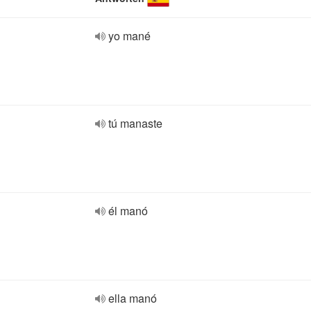
yo mané
tú manaste
él manó
ella manó