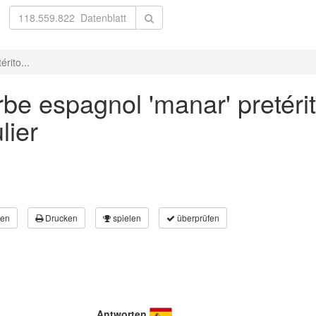
rito...
be espagnol 'manar' pretérit
lier
en
Drucken
spielen
überprüfen
Antworten