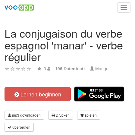
Toggl
navig
La conjugaison du verbe
espagnol 'manar' - verbe
régulier
0
196 Datenblatt
Mangel
Lernen beginnen
mp3 downloaden
Drucken
spielen
überprüfen