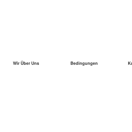
Wir Über Uns
Bedingungen
K
unser Team
100% Garantie
di
Blog
Datenschutzrichtlinie
di
Vorschriften
di
In Kontakt Treten
BIPR
di
kontaktieren
di
Mehr
di
Hilfe
neue Download
Häufig gestellte Fragen
einige Blogs
Katalog