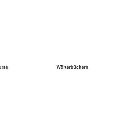
urse
Wörterbüchern
e Wissenschaft Englisch
e Wissenschaft Spanisch
e Wissenschaft Französisch
e Wissenschaft Russisch
e Wissenschaft Norwegisch
e Wissenschaft Schwedisch