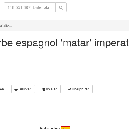
ativ...
be espagnol 'matar' imperat
en
Drucken
spielen
überprüfen
Antworten