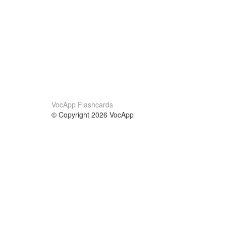
VocApp Flashcards
© Copyright 2026 VocApp
02-798 Mielczarskiego 8/58
Warsaw, Poland (EU)