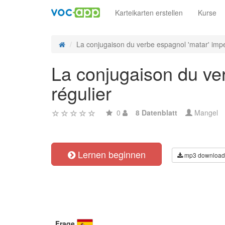
Karteikarten erstellen
Kurse
La conjugaison du verbe espagnol 'matar' imper
La conjugaison du ver
régulier
0
8 Datenblatt
Mangel
Lernen beginnen
mp3 download
Frage