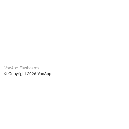
VocApp Flashcards
© Copyright 2026 VocApp
02-798 Mielczarskiego 8/58
Warsaw, Poland (EU)