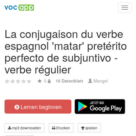
Toggl
navig
La conjugaison du verbe
espagnol 'matar' pretérito
perfecto de subjuntivo -
verbe régulier
0
10 Datenblatt
Mangel
Lernen beginnen
mp3 downloaden
Drucken
spielen