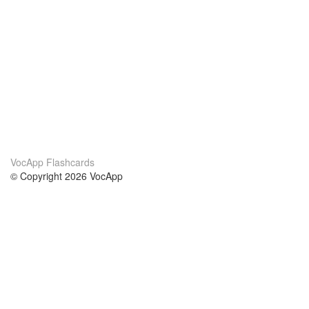
VocApp Flashcards
© Copyright 2026 VocApp
02-798 Mielczarskiego 8/58
Warsaw, Poland (EU)