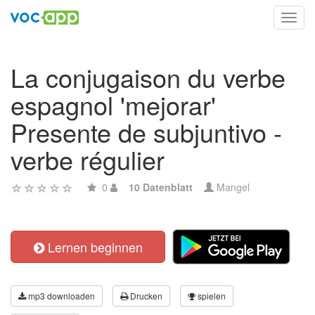
Toggl
navig
La conjugaison du verbe
espagnol 'mejorar'
Presente de subjuntivo -
verbe régulier
0
10 Datenblatt
Mangel
Lernen beginnen
mp3 downloaden
Drucken
spielen