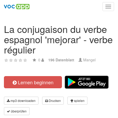
Toggl
navig
La conjugaison du verbe
espagnol 'mejorar' - verbe
régulier
0
196 Datenblatt
Mangel
Lernen beginnen
mp3 downloaden
Drucken
spielen
überprüfen